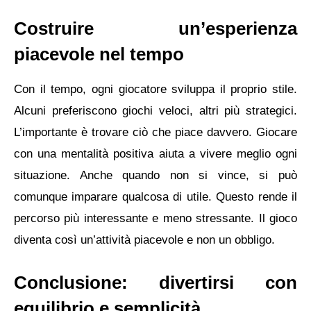
Costruire un’esperienza
piacevole nel tempo
Con il tempo, ogni giocatore sviluppa il proprio stile.
Alcuni preferiscono giochi veloci, altri più strategici.
L’importante è trovare ciò che piace davvero. Giocare
con una mentalità positiva aiuta a vivere meglio ogni
situazione. Anche quando non si vince, si può
comunque imparare qualcosa di utile. Questo rende il
percorso più interessante e meno stressante. Il gioco
diventa così un’attività piacevole e non un obbligo.
Conclusione: divertirsi con
equilibrio e semplicità