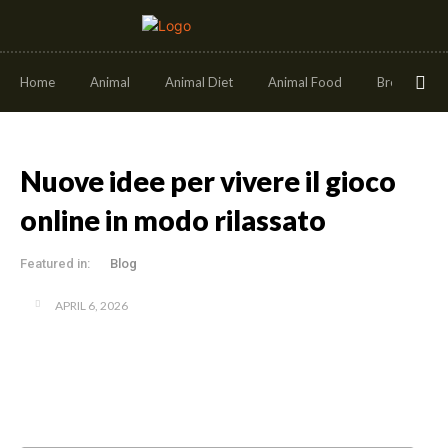
Home
Animal
Animal Diet
Animal Food
Breeds
Nuove idee per vivere il gioco
online in modo rilassato
Featured in:
Blog
APRIL 6, 2026