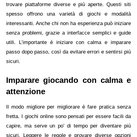
trovare piattaforme diverse e più aperte. Questi siti
spesso offrono una varietà di giochi e modalità
interessanti. Anche chi non ha esperienza può iniziare
senza problemi, grazie a interfacce semplici e guide
utili. L’importante è iniziare con calma e imparare
passo dopo passo, così da evitare errori e sentirsi più
sicuri.
Imparare giocando con calma e
attenzione
Il modo migliore per migliorare è fare pratica senza
fretta. I giochi online sono pensati per essere facili da
capire, ma serve un po’ di tempo per diventare più
sicuri. Leggere le regole e provare diverse opzioni