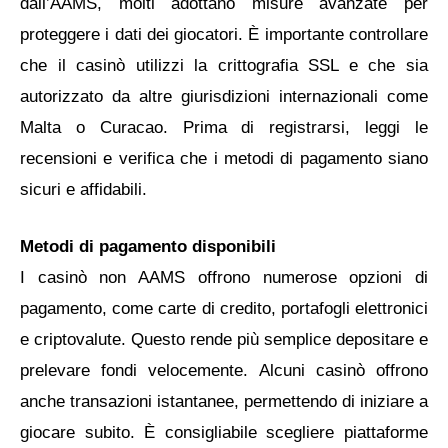
dall’AAMS, molti adottano misure avanzate per
proteggere i dati dei giocatori. È importante controllare
che il casinò utilizzi la crittografia SSL e che sia
autorizzato da altre giurisdizioni internazionali come
Malta o Curacao. Prima di registrarsi, leggi le
recensioni e verifica che i metodi di pagamento siano
sicuri e affidabili.
Metodi di pagamento disponibili
I casinò non AAMS offrono numerose opzioni di
pagamento, come carte di credito, portafogli elettronici
e criptovalute. Questo rende più semplice depositare e
prelevare fondi velocemente. Alcuni casinò offrono
anche transazioni istantanee, permettendo di iniziare a
giocare subito. È consigliabile scegliere piattaforme