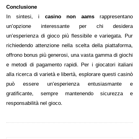
Conclusione
In sintesi, i
casino non aams
rappresentano
un’opzione interessante per chi desidera
un’esperienza di gioco più flessibile e variegata. Pur
richiedendo attenzione nella scelta della piattaforma,
offrono bonus più generosi, una vasta gamma di giochi
e metodi di pagamento rapidi. Per i giocatori italiani
alla ricerca di varietà e libertà, esplorare questi casinò
può essere un’esperienza entusiasmante e
gratificante, sempre mantenendo sicurezza e
responsabilità nel gioco.