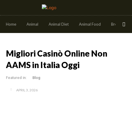
Home
Animal
Animal Diet
Animal Food
Breeds
Migliori Casinò Online Non
AAMS in Italia Oggi
Featured in:
Blog
APRIL 3, 2026