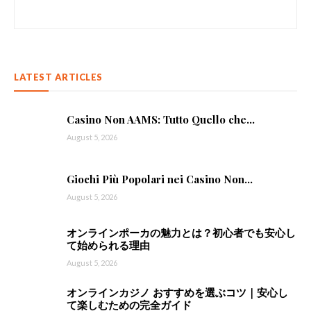
LATEST ARTICLES
Casino Non AAMS: Tutto Quello che...
August 5, 2026
Giochi Più Popolari nei Casino Non...
August 5, 2026
オンラインポーカの魅力とは？初心者でも安心し
て始められる理由
August 5, 2026
オンラインカジノ おすすめを選ぶコツ｜安心し
て楽しむための完全ガイド