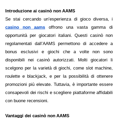
Introduzione ai casinò non AAMS
Se stai cercando un’esperienza di gioco diversa, i
casino non aams
offrono una vasta gamma di
opportunità per giocatori italiani. Questi casinò non
regolamentati dall’AAMS permettono di accedere a
bonus esclusivi e giochi che a volte non sono
disponibili nei casinò autorizzati. Molti giocatori li
scelgono per la varietà di giochi, come slot machine,
roulette e blackjack, e per la possibilità di ottenere
promozioni più elevate. Tuttavia, è importante essere
consapevoli dei rischi e scegliere piattaforme affidabili
con buone recensioni.
Vantaggi dei casinò non AAMS