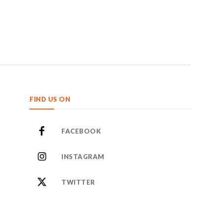
FIND US ON
FACEBOOK
INSTAGRAM
TWITTER