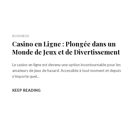
BUSINESS
Casino en Ligne : Plongée dans un
Monde de Jeux et de Divertissement
Le casino en ligne est devenu une option incontournable pour les
amateurs de jeux de hasard. Accessible à tout moment et depuis
n’importe quel...
KEEP READING