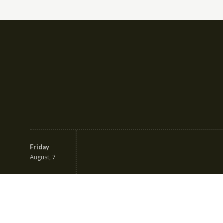
Friday
Home
Animal
An
August, 7