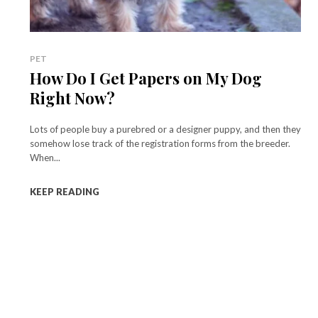
PET
How Do I Get Papers on My Dog
Right Now?
Lots of people buy a purebred or a designer puppy, and then they
somehow lose track of the registration forms from the breeder.
When...
KEEP READING