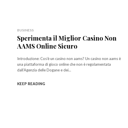
BUSINESS
Sperimenta il Miglior Casino Non
AAMS Online Sicuro
Introduzione: Cos’è un casino non aams? Un casino non aams è
una piattaforma di gioco online che non è regolamentata
dall’Agenzia delle Dogane e dei...
KEEP READING